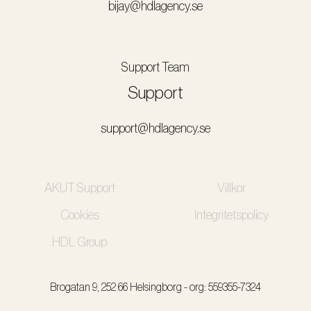
bijay@hdlagency.se
Support Team
Support
support@hdlagency.se
AKUT Support
Villkor
Cookies
Integritetspolicy
HDL Group
Brogatan 9, 252 66 Helsingborg - org: 559355-7324