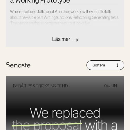
a Working Prototype
When developers talk about AI in their workflow, they tend to talk
about the visible part. Writing functions. Refactoring. Generating tests.
The demos are flashy because the output looks like…
Läs mer
Senaste
Sortera
BYRÅ TIPS & TRICKS
INSIDE HDL
04 JUN