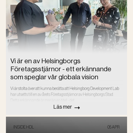
Vi är en av Helsingborgs
Företagsstjärnor - ett erkännande
som speglar vår globala vision
Vi är stolta över att kunna berätta att Helsingborg Development Lab
har utsetts till en av årets Företagsstjärnor av Helsingborgs Stad.
Detta erkännande är mer än en titel - det…
Läs mer
INSIDE HDL
05 APR