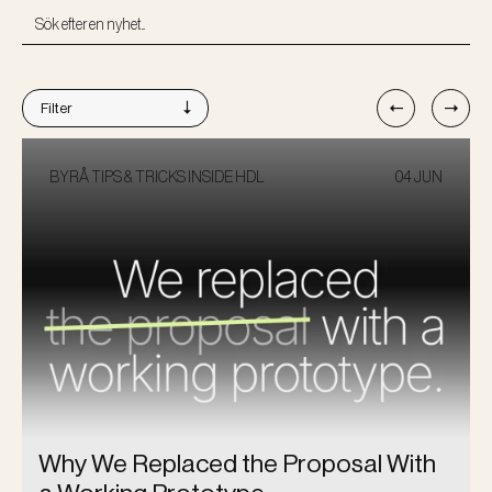
Filter
BYRÅ TIPS & TRICKS
INSIDE HDL
04 JUN
Why We Replaced the Proposal With