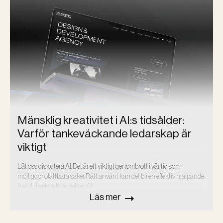
Mänsklig kreativitet i AI:s tidsålder:
Varför tankeväckande ledarskap är
viktigt
Låt oss diskutera AI. Det är ett viktigt genombrott i vår tid som
möjliggör ofattbara saker. Rätt använt kan det bli en effektiv hjälpande
hand i livets alla aspekter. AI…
Läs mer