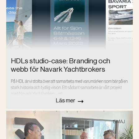
HDLs studio-case: Branding och
webb för Navark Yachtbrokers
På HDL är vi stolta över att samarbeta med varumärken som bär på en
stark historia och tydlig vision. Ett sådant samarbete är vårt projekt
med Navark Yachtbrokers – ett…
Läs mer
15 MAJ