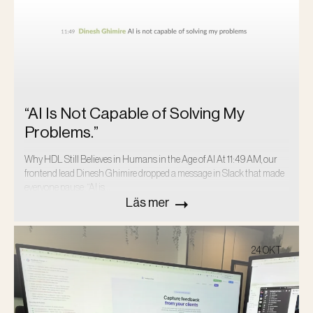
“AI Is Not Capable of Solving My
Problems.”
Why HDL Still Believes in Humans in the Age of AI At 11:49 AM, our
frontend lead Dinesh Ghimire dropped a message in Slack that made
everyone pause: “AI is…
Läs mer
24 OKT