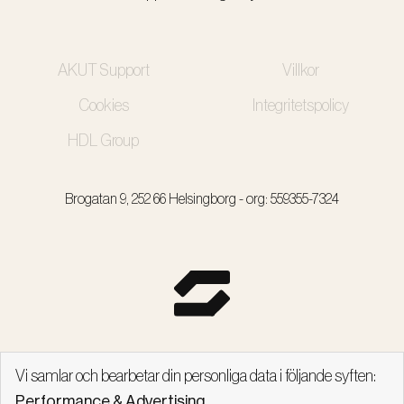
AKUT Support
Villkor
Cookies
Integritetspolicy
HDL Group
Brogatan 9, 252 66 Helsingborg - org: 559355-7324
Vi samlar och bearbetar din personliga data i följande syften:
Performance & Advertising
.