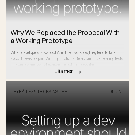
Why We Replaced the Proposal With
a Working Prototype
When developers talk about AI in their workflow, they tend to talk
about the visible part. Writing functions. Refactoring. Generating tests.
The demos are flashy because the output looks like…
Läs mer
BYRÅ TIPS & TRICKS
INSIDE HDL
01 JUN