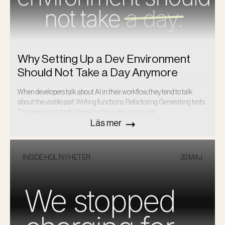
Why Setting Up a Dev Environment
Should Not Take a Day Anymore
When developers talk about AI in their workflow, they tend to talk
about the visible part. Writing functions. Refactoring. Generating tests.
The demos are flashy because the output looks like…
Läs mer
INSIDE HDL
NYHETER
20 MAJ