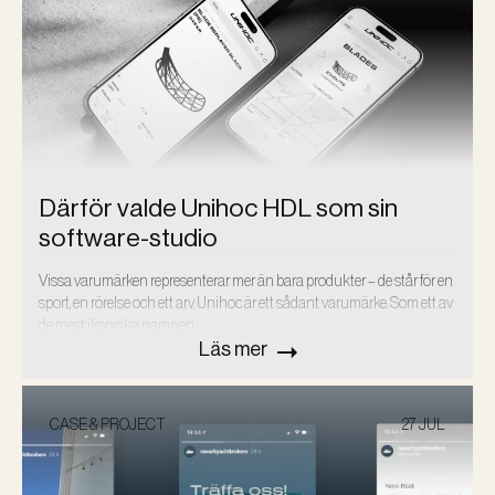
Därför valde Unihoc HDL som sin
software-studio
Vissa varumärken representerar mer än bara produkter – de står för en
sport, en rörelse och ett arv. Unihoc är ett sådant varumärke. Som ett av
de mest ikoniska namnen…
Läs mer
CASE & PROJECT
27 JUL