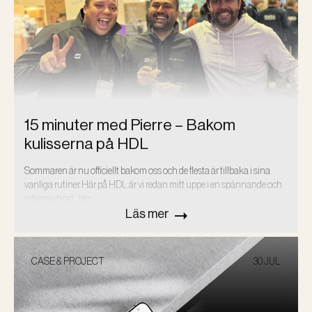
15 minuter med Pierre – Bakom
kulisserna på HDL
Sommaren är nu officiellt bakom oss och de flesta är tillbaka i sina
vanliga rutiner. Här på HDL är vi redan mitt uppe i en spännande och
intensiv höst. Jag…
Läs mer
CASE & PROJECT
30 JUL